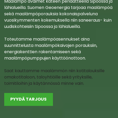
Maalämpö avaimet käteen periaatteella Sipoossa ja
lähialueilla. Suomen Geoenergia tarjoaa maalämpöä
sekä maalämpöporauksia kokonaispalveluna
vuosikymmenten kokemuksella niin saneeraus- kuin
uudiskohteisiin Sipoossa ja lähialueilla.
Toteutamme maalämpöasennukset aina
suunnittelusta maalämpökaivojen porauksiin,
energiakenttien rakentamiseen sekä
maalämpöpumppujen käyttöönottoon.
Saat kauttamme maalämmön niin kotitalouksille
omakotitaloon, taloyhtiöille sekä yrityksille,
toimitiloihin ja käytännössä minne vain.
PYYDÄ TARJOUS