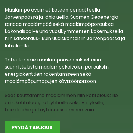
Maalämpö avaimet käteen periaatteella
Järvenpäässä ja lähialueilla. Suomen Geoenergia
tarjoaa maalämpöä sekä maalämpöporauksia
kokonaispalveluna vuosikymmenten kokemuksella
niin saneeraus- kuin uudiskohteisiin Järvenpäässä ja
lähialueilla.
Toteutamme maalämpöasennukset aina
suunnittelusta maalämpökaivojen porauksiin,
energiakenttien rakentamiseen sekä
maalämpöpumppujen käyttöönottoon.
Saat kauttamme maalämmön niin kotitalouksille
omakotitaloon, taloyhtiöille sekä yrityksille,
toimitiloihin ja käytännössä minne vain.
PYYDÄ TARJOUS